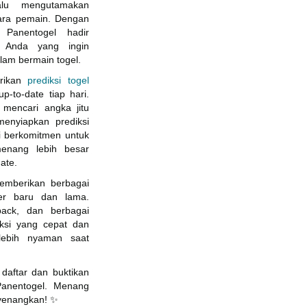
alu mengutamakan
ra pemain. Dengan
 Panentogel hadir
k Anda yang ingin
lam bermain togel.
erikan
prediksi togel
p-to-date tiap hari.
 mencari angka jitu
enyiapkan prediksi
i berkomitmen untuk
enang lebih besar
ate.
mberikan berbagai
r baru dan lama.
back, dan berbagai
aksi yang cepat dan
ebih nyaman saat
 daftar dan buktikan
anentogel. Menang
nyenangkan! ✨