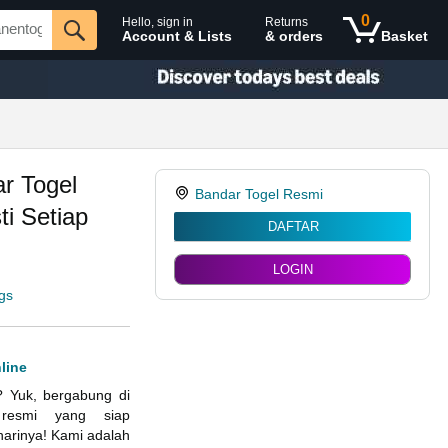
0
Hello, sign in
Returns
Account & Lists
& orders
Basket
r Togel
Bandar Togel Resmi
ti Setiap
DAFTAR
LOGIN
ngs
line
? Yuk, bergabung di
resmi yang siap
 harinya! Kami adalah