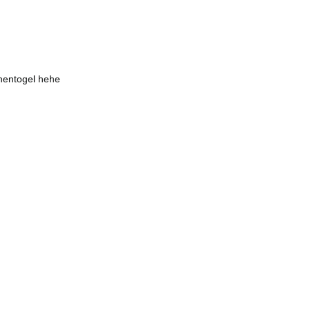
nentogel hehe